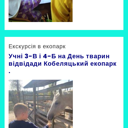
Невірна Ірина
Uncategorized
Екскурсія в екопарк
Учні 3-В і 4-Б на День тварин
відвідади Кобеляцький екопарк
.