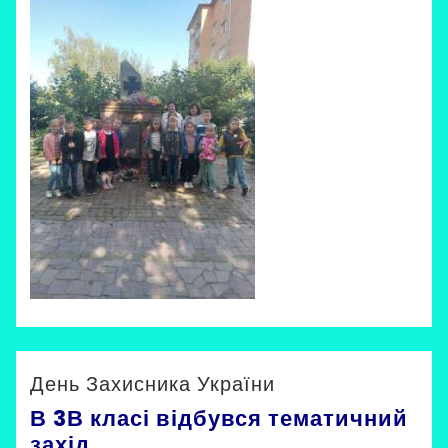
Невірна Ірина
Uncategorized
День Захисника України
В 3В класі відбувся тематичний
захід.