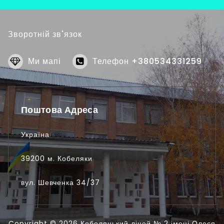
Зворотній зв'язок
Ми мапі
Телефон +380534331259
Поштова Адреса
Україна
39200 м. Кобеляки
вул. Шевченка 34/37
Copyright © 2026 Кобеляцький ліцей № 2 імені Олеся