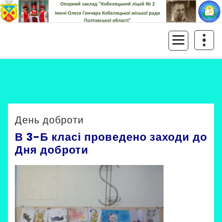
Перейти
до
контенту
Кобеляцький ліцей № 2
Кобеляцький ліцей № 2 імені Олеся Гончара
імені Олеся Гончара
Невірна Ірина
Uncategorized
День доброти
В 3-Б класі проведено заходи до
Дня доброти