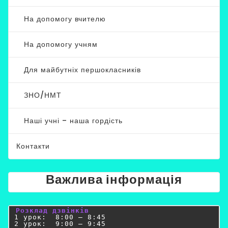
На допомогу вчителю
На допомогу учням
Для майбутніх першокласників
ЗНО/НМТ
Наші учні – наша гордість
Контакти
Важлива інформація
Розклад дзвінків
1 урок:  8:00 – 8:45

2 урок:  9:00 – 9:45
