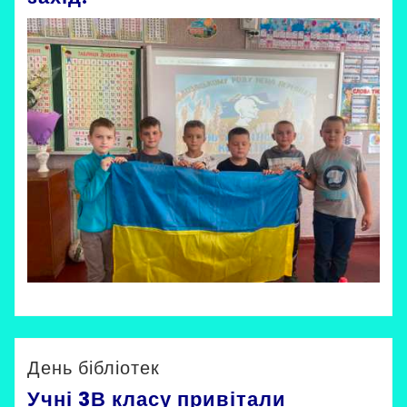
Невірна Ірина
Uncategorized
День бібліотек
Учні 3В класу привітали